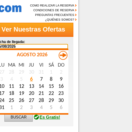
COMO REALIZAR LA RESERVA
CONDICIONES DE RESERVA
PREGUNTAS FRECUENTES
¿QUIÉNES SOMOS?
Ver Nuestras Ofertas
cha de llegada:
AGOSTO 2026
LU
MA
MI
JU
VI
SÁ
DO
mbre (opcional):
27
28
29
30
31
1
2
3
4
5
6
7
8
9
ail (opcional):
10
11
12
13
14
15
16
licitudes Especiales (opcional):
17
18
19
20
21
22
23
24
25
26
27
28
29
30
31
1
2
3
4
5
6
Es Gratis!
BUSCAR