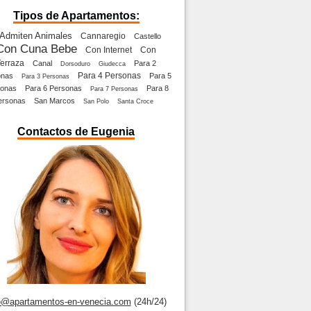
Tipos de Apartamentos:
Admiten Animales
Cannaregio
Castello
Con Cuna Bebe
Con Internet
Con
erraza
Canal
Para 2
Dorsoduro
Giudecca
Para 4 Personas
onas
Para 5
Para 3 Personas
onas
Para 6 Personas
Para 8
Para 7 Personas
ersonas
San Marcos
San Polo
Santa Croce
Contactos de Eugenia
o@apartamentos-en-venecia.com
(24h/24)