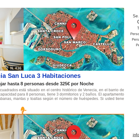
Se 
T
Pers
Pers
P
N. 436
ia San Luca 3 Habitaciones
jar hasta 8 personas desde 325€ por Noche
adrados está situado en el centro histórico de Venecia, en el barrio de
apacidad para 8 personas, tiene 3 dormitorios y 2 baños. El apartamento
sábanas, mantas y toallas según el número de huéspedes. Si usted tiene
inf