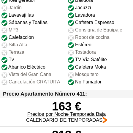
Refrigerador
Batidora
Jardín
Jacuzzi
Lavavajillas
Lavadora
Sábanas y Toallas
Cafetera Espresso
MP3
Consigna de Equipaje
Calefacción
Robot de cocina
Silla Alta
Estéreo
Terraza
Tostadora
Tv
TV Vía Satélite
Abanico Eléctrico
Cafetera Moka
Vista del Gran Canal
Mosquitero
Cancelación GRATUITA
No Fumador
Precio Apartamento Número 411:
163 €
Precios por Noche Temporada Baja
CALENDARIO DE TEMPORADAS