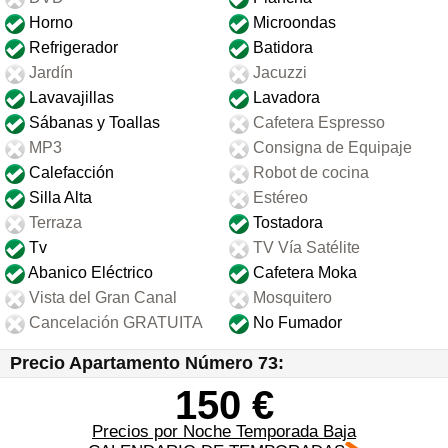
Horno
Microondas
Refrigerador
Batidora
Jardín
Jacuzzi
Lavavajillas
Lavadora
Sábanas y Toallas
Cafetera Espresso
MP3
Consigna de Equipaje
Calefacción
Robot de cocina
Silla Alta
Estéreo
Terraza
Tostadora
Tv
TV Vía Satélite
Abanico Eléctrico
Cafetera Moka
Vista del Gran Canal
Mosquitero
Cancelación GRATUITA
No Fumador
Precio Apartamento Número 73:
150 €
Precios por Noche Temporada Baja