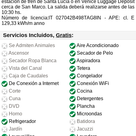
estación de tren de Santa Lucía o en Venice Luggage Deposit
cerca de San Marco. La salida deberá realizarse antes de las
10:30 hs.
Número de licencia:IT 027042B498TAG8IN - APE: cl. E
129,33 kWh/m anno
Servicios Incluidos,
Gratis
:
Se Admiten Animales
Aire Acondicionado
Ascensor
Secador de Pelo
Secador Ropa Blanca
Aspiradora
Vista del Canal
Tetera
Caja de Caudales
Congelador
De Conexión a Internet
Conexión WiFi
Corte
Cocina
Cuna
Detergentes
DVD
Plancha
Horno
Microondas
Refrigerador
Batidora
Jardín
Jacuzzi