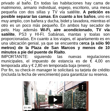
privado al baño. En todas las habitaciones hay cama de
matrimonio, armario individual, espejo, escritorio, una mesa
pequeña con dos sillas y TV vía satélite.
A petición es
posible separar las camas
.
En cuanto a los baños
, uno es
muy amplio, con bañera y ducha, bidet y lavadora, mientras el
otro es un poco más pequeño. En ambos hay secador de
pelo. Hay además
Wi-Fi, aire acondicionado, TV vía
satélite
, PS3 y HI-FI. Sabánas, mantas y toalas son
proporcionadas. En cuanto a los viajes, el apartamento es en
una ubicación genial, ya que se encuentra c
erca (a sólo 90
metros) de la Plaza de San Marcos y menos de 10
minutos a pie del puente de Rialto
.
IMPORTANTE: siguiendo las nuevas regulaciones
municipales, el impuesto de estancia es de € 4,00 en
temporada alta y € 2,80 en temporada baja (enero).
Por fin, su check-in manager le solicitará su tarjeta de crédito
(incluida la fecha de vencimiento) para garantizar su reserva.