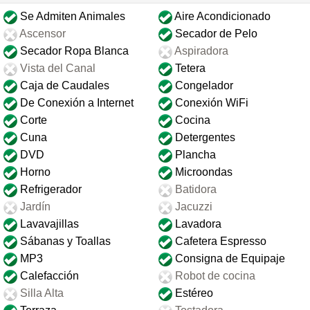
Se Admiten Animales
Aire Acondicionado
Ascensor
Secador de Pelo
Secador Ropa Blanca
Aspiradora
Vista del Canal
Tetera
Caja de Caudales
Congelador
De Conexión a Internet
Conexión WiFi
Corte
Cocina
Cuna
Detergentes
DVD
Plancha
Horno
Microondas
Refrigerador
Batidora
Jardín
Jacuzzi
Lavavajillas
Lavadora
Sábanas y Toallas
Cafetera Espresso
MP3
Consigna de Equipaje
Calefacción
Robot de cocina
Silla Alta
Estéreo