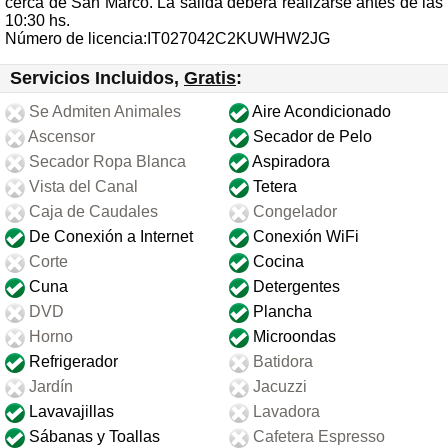
cerca de San Marco. La salida deberá realizarse antes de las
10:30 hs.
Número de licencia:IT027042C2KUWHW2JG
Servicios Incluidos,
Gratis
:
Se Admiten Animales
Aire Acondicionado
Ascensor
Secador de Pelo
Secador Ropa Blanca
Aspiradora
Vista del Canal
Tetera
Caja de Caudales
Congelador
De Conexión a Internet
Conexión WiFi
Corte
Cocina
Cuna
Detergentes
DVD
Plancha
Horno
Microondas
Refrigerador
Batidora
Jardín
Jacuzzi
Lavavajillas
Lavadora
Sábanas y Toallas
Cafetera Espresso