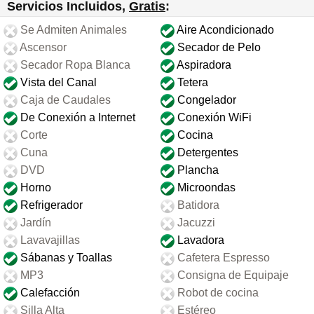
Servicios Incluidos,
Gratis
:
Se Admiten Animales
Aire Acondicionado
Ascensor
Secador de Pelo
Secador Ropa Blanca
Aspiradora
Vista del Canal
Tetera
Caja de Caudales
Congelador
De Conexión a Internet
Conexión WiFi
Corte
Cocina
Cuna
Detergentes
DVD
Plancha
Horno
Microondas
Refrigerador
Batidora
Jardín
Jacuzzi
Lavavajillas
Lavadora
Sábanas y Toallas
Cafetera Espresso
MP3
Consigna de Equipaje
Calefacción
Robot de cocina
Silla Alta
Estéreo