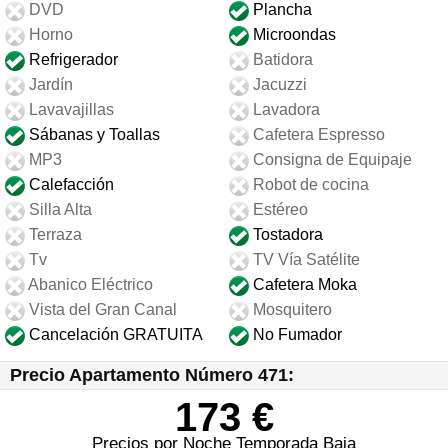
DVD
Plancha
Horno
Microondas
Refrigerador
Batidora
Jardín
Jacuzzi
Lavavajillas
Lavadora
Sábanas y Toallas
Cafetera Espresso
MP3
Consigna de Equipaje
Calefacción
Robot de cocina
Silla Alta
Estéreo
Terraza
Tostadora
Tv
TV Vía Satélite
Abanico Eléctrico
Cafetera Moka
Vista del Gran Canal
Mosquitero
Cancelación GRATUITA
No Fumador
Precio Apartamento Número 471:
173 €
Precios por Noche Temporada Baja